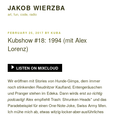
Skip
JAKOB WIERZBA
to
art, fun, code, radio
content
POSTED
FEBRUARY 25, 2017
BY
KUBA
ON
Kubshow #18: 1994 (mit Alex
Lorenz)
LISTEN ON MIXCLOUD
Wir eröffnen mit Stories von Hunde-Gimps, dem immer
noch stinkenden Reudnitzer Kaufland, Entengeräuschen
und Pranger stehen im Edeka. Dann wirds erst
so richtig
podcastig
! Alex empfiehlt Trash: Shrunken Heads* und das
Paradebeispiel für einen One-Note-Joke, Swiss Army Men.
Ich mühe mich ab, etwas witzig-locker-aber-ausführliches