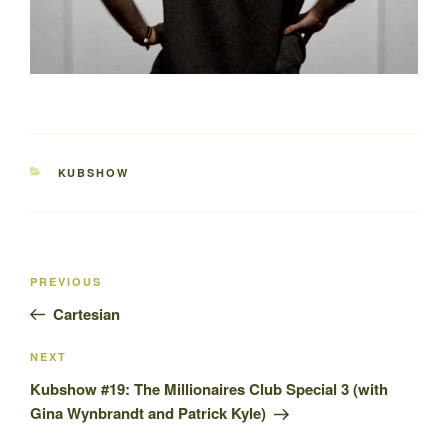
CATEGORIES
KUBSHOW
Post
Previous
PREVIOUS
navigation
Post
Cartesian
Next
NEXT
Post
Kubshow #19: The Millionaires Club Special 3 (with
Gina Wynbrandt and Patrick Kyle)