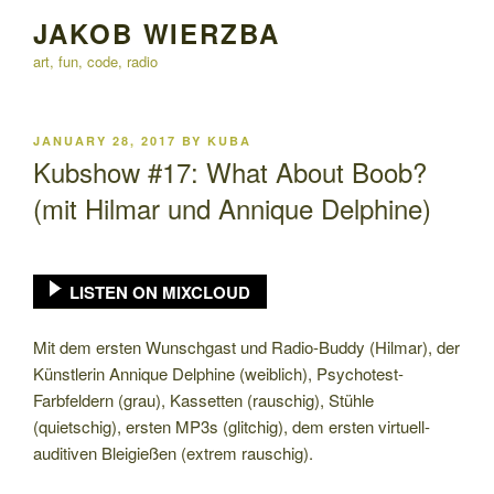
Skip
JAKOB WIERZBA
to
art, fun, code, radio
content
POSTED
JANUARY 28, 2017
BY
KUBA
ON
Kubshow #17: What About Boob?
(mit Hilmar und Annique Delphine)
LISTEN ON MIXCLOUD
Mit dem ersten Wunschgast und Radio-Buddy (Hilmar), der
Künstlerin Annique Delphine (weiblich), Psychotest-
Farbfeldern (grau), Kassetten (rauschig), Stühle
(quietschig), ersten MP3s (glitchig), dem ersten virtuell-
auditiven Bleigießen (extrem rauschig).