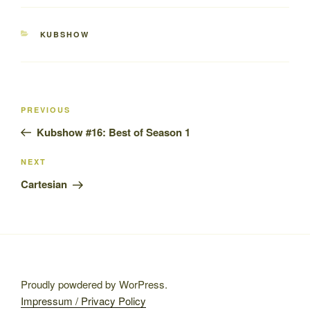
CATEGORIES
KUBSHOW
Post
Previous
PREVIOUS
navigation
Post
Kubshow #16: Best of Season 1
Next
NEXT
Post
Cartesian
Proudly powdered by WorPress.
Impressum / Privacy Policy